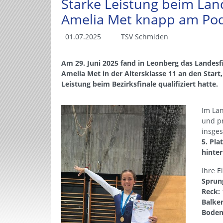
Starke Leistung beim Land
Amelia Met knapp am Pod
01.07.2025
TSV Schmiden
Am 29. Juni 2025 fand in Leonberg das Landesfi
Amelia Met in der Altersklasse 11 an den Start
Leistung beim Bezirksfinale qualifiziert hatte.
Im Lan
und p
insge
5. Pla
hinte
Ihre E
Sprun
Reck:
Balke
Boden