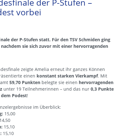
esfinale der P-Stufen –
est vorbei
nale der P-Stufen statt. Für den TSV Schmiden ging
, nachdem sie sich zuvor mit einer hervorragenden
desfinale zeigte Amelia erneut ihr ganzes Können
räsentierte einen
konstant starken Vierkampf
. Mit
samt
59,70 Punkten
belegte sie einen
hervorragenden
tz
unter 19 Teilnehmerinnen – und das nur
0,3 Punkte
r dem Podest
!
inzelergebnisse im Überblick:
g:
15,00
14,50
n:
15,10
:
15,10