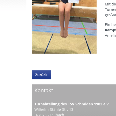
Mit di
Turner
großar
Ein h
Kampf
Ameli
Zurück
Kontakt
Turnabteilung des TSV Schmiden 1902 e.V.
Wilhelm-Stähle-Str. 13
D-70736 Fellbach