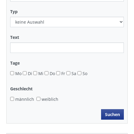
Typ
Text
Tage
Mo
Di
Mi
Do
Fr
Sa
So
Geschlecht
männlich
weiblich