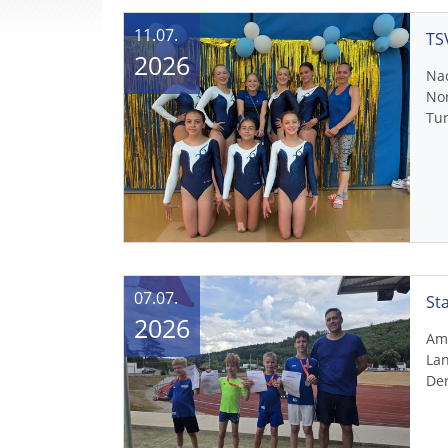
11.07.
2026
Na
No
Tur
07.07.
2026
Am 
La
De