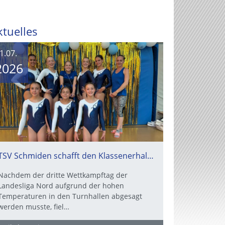
ktuelles
1.07.
2026
TSV Schmiden schafft den Klassenerhalt in der Landesliga – Nervenkrimi endet mit Happy End
Nachdem der dritte Wettkampftag der
Landesliga Nord aufgrund der hohen
Temperaturen in den Turnhallen abgesagt
werden musste, fiel…